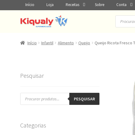
Início
Loja
Receitas
Sobre
Conta
Pesquisar
produtos
Início
Infantil
Alimento
Queijo
Queijo Ricota Fresco 
Pesquisar
Pesquisar
produtos
PESQUISAR
Categorias