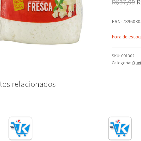
R$
37,99
R
p
EAN: 789603
o
e
Fora de esto
R
SKU:
001302
Categoria:
Quei
tos relacionados