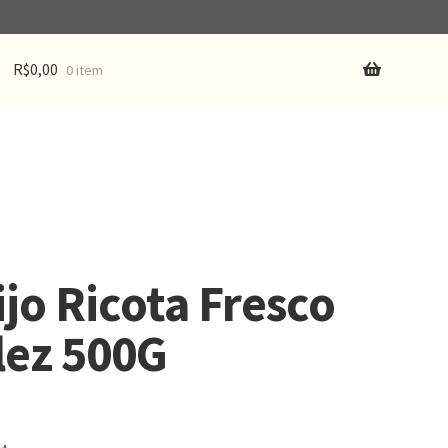
R$
0,00
0 item
jo Ricota Fresco
lez 500G