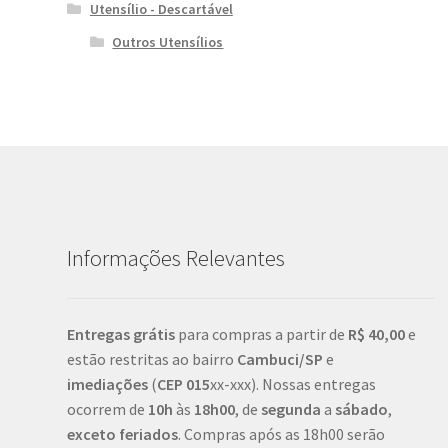
Utensílio - Descartável
Outros Utensílios
Informações Relevantes
Entregas grátis
para compras a partir de
R$ 40,00
e
estão restritas ao bairro
Cambuci/SP
e
imediações
(
CEP
015
xx-xxx). Nossas entregas
ocorrem de
10h
às
18h00
, de
segunda
a
sábado
,
exceto feriados
. Compras após as 18h00 serão