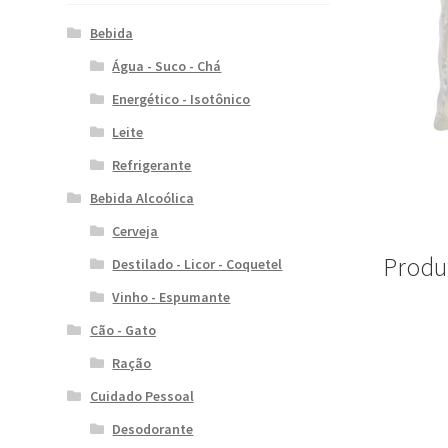
Bebida
Água - Suco - Chá
Energético - Isotônico
Leite
Refrigerante
Bebida Alcoólica
Cerveja
Produ
Destilado - Licor - Coquetel
Vinho - Espumante
Cão - Gato
Ração
Cuidado Pessoal
Desodorante