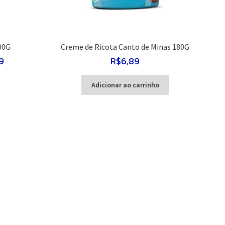
00G
Creme de Ricota Canto de Minas 180G
Faixa
9
R$
6,89
de
ste
preço:
Adicionar ao carrinho
roduto
R$9,00
em
através
rias
R$44,99
riantes.
s
pções
odem
r
colhidas
a
gina
o
roduto