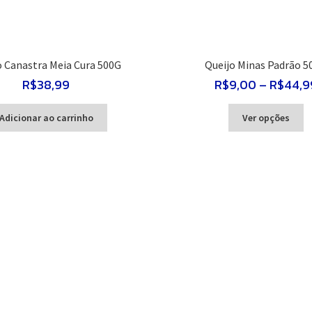
o Canastra Meia Cura 500G
Queijo Minas Padrão 5
R$
38,99
R$
9,00
–
R$
44,9
E
Adicionar ao carrinho
Ver opções
p
t
vá
va
A
o
p
se
es
n
pá
d
p