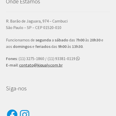
Onde Estamos
R. Barão de Jaguara, 974 – Cambuci
São Paulo – SP – CEP 01520-010
Funcionamos de
segunda
a
sábado
das
7h00
às
20h30
e
aos
domingos
e
feriados
das
9h00
às
13h30
.
Fones
: (11) 3275-1860 / (11) 93381-0119
E-mail
:
contato@kiqualy.com.br
Siga-nos
Facebook
Instagram