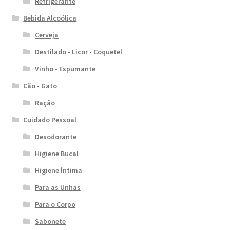
Refrigerante
Bebida Alcoólica
Cerveja
Destilado - Licor - Coquetel
Vinho - Espumante
Cão - Gato
Ração
Cuidado Pessoal
Desodorante
Higiene Bucal
Higiene Íntima
Para as Unhas
Para o Corpo
Sabonete