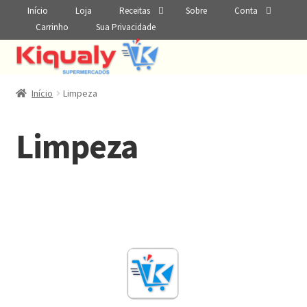
Início
Loja
Receitas
Sobre
Conta
Carrinho
Sua Privacidade
Início
Limpeza
Limpeza