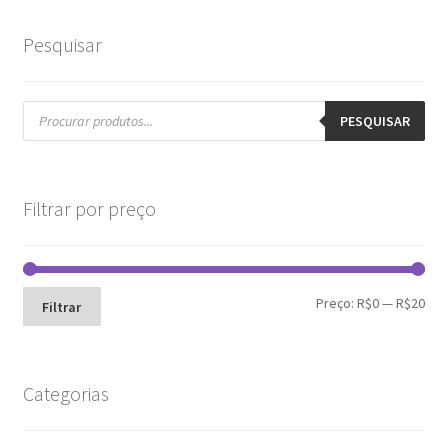
Pesquisar
Pesquisar
produtos
PESQUISAR
Filtrar por preço
Pre
Pre
Preço:
R$0
—
R$20
Filtrar
mín
máx
Categorias