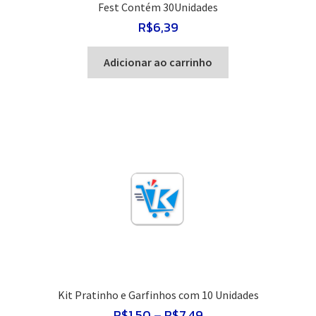
Fest Contém 30Unidades
R$
6,39
Adicionar ao carrinho
Kit Pratinho e Garfinhos com 10 Unidades
Faixa
R$
1,50
–
R$
7,49