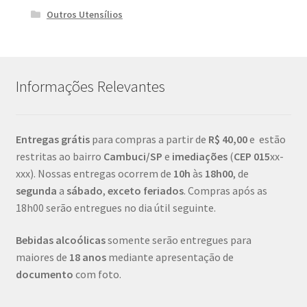
Outros Utensílios
Informações Relevantes
Entregas grátis
para compras a partir de
R$ 40,00
e estão
restritas ao bairro
Cambuci/SP
e
imediações
(
CEP
015
xx-
xxx). Nossas entregas ocorrem de
10h
às
18h00
, de
segunda
a
sábado
,
exceto feriados
. Compras após as
18h00 serão entregues no dia útil seguinte.
Bebidas alcoólicas
somente serão entregues para
maiores de
18 anos
mediante apresentação de
documento
com foto.