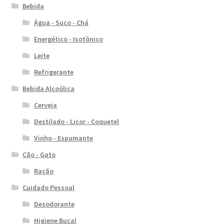
Bebida
Água - Suco - Chá
Energético - Isotônico
Leite
Refrigerante
Bebida Alcoólica
Cerveja
Destilado - Licor - Coquetel
Vinho - Espumante
Cão - Gato
Ração
Cuidado Pessoal
Desodorante
Higiene Bucal