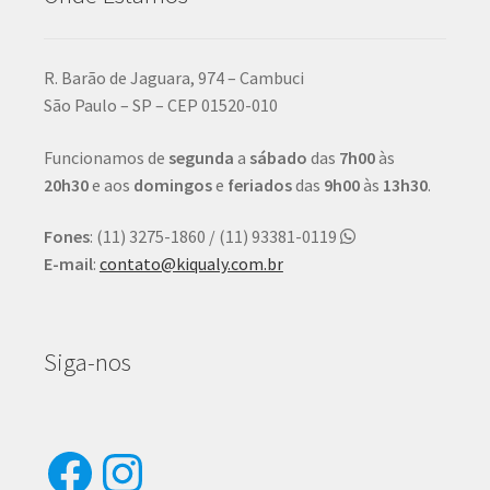
R. Barão de Jaguara, 974 – Cambuci
São Paulo – SP – CEP 01520-010
Funcionamos de
segunda
a
sábado
das
7h00
às
20h30
e aos
domingos
e
feriados
das
9h00
às
13h30
.
Fones
: (11) 3275-1860 / (11) 93381-0119
E-mail
:
contato@kiqualy.com.br
Siga-nos
Facebook
Instagram