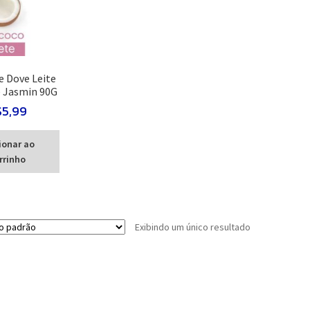
 Dove Leite
e Jasmin 90G
$
5,99
ionar ao
rrinho
Exibindo um único resultado