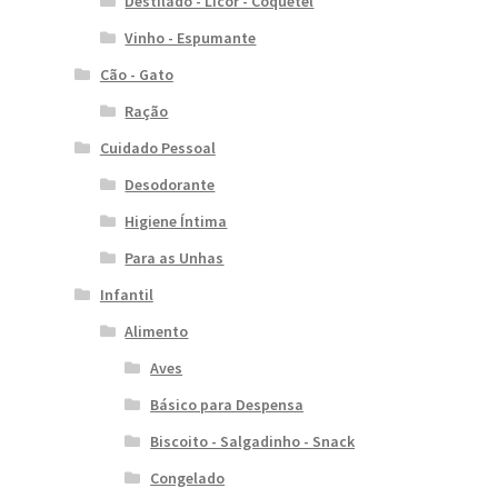
Destilado - Licor - Coquetel
Vinho - Espumante
Cão - Gato
Ração
Cuidado Pessoal
Desodorante
Higiene Íntima
Para as Unhas
Infantil
Alimento
Aves
Básico para Despensa
Biscoito - Salgadinho - Snack
Congelado