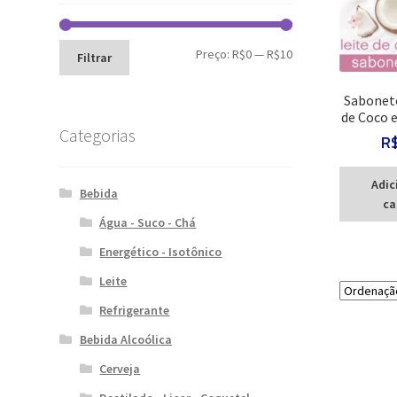
Preço
Preço
Preço:
R$0
—
R$10
Filtrar
mínimo
máximo
Sabonete
de Coco 
Categorias
R
Adic
Bebida
ca
Água - Suco - Chá
Energético - Isotônico
Leite
Refrigerante
Bebida Alcoólica
Cerveja