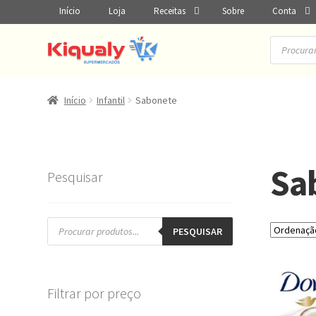
Início
Loja
Receitas
Sobre
Conta
Pesquisar
produtos
Início
Infantil
Sabonete
Sa
Pesquisar
Pesquisar
produtos
PESQUISAR
Filtrar por preço