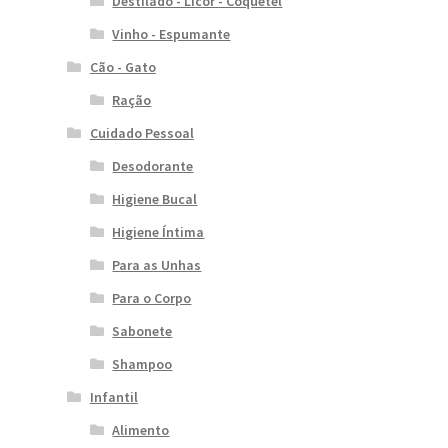
Destilado - Licor - Coquetel
Vinho - Espumante
Cão - Gato
Ração
Cuidado Pessoal
Desodorante
Higiene Bucal
Higiene Íntima
Para as Unhas
Para o Corpo
Sabonete
Shampoo
Infantil
Alimento