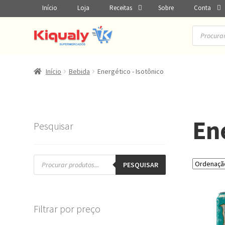
Início
Loja
Receitas
Sobre
Conta
Pesquisar
produtos
Início
Bebida
Energético - Isotônico
Ene
Pesquisar
Pesquisar
produtos
PESQUISAR
Filtrar por preço