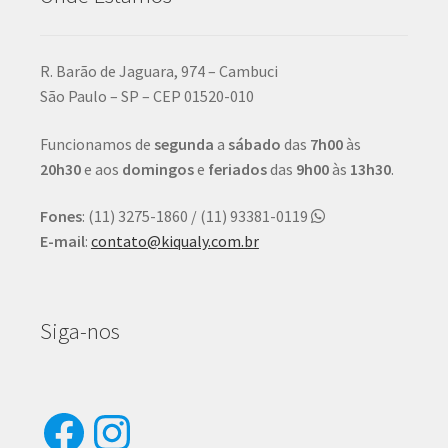
R. Barão de Jaguara, 974 – Cambuci
São Paulo – SP – CEP 01520-010
Funcionamos de
segunda
a
sábado
das
7h00
às
20h30
e aos
domingos
e
feriados
das
9h00
às
13h30
.
Fones
: (11) 3275-1860 / (11) 93381-0119
E-mail
:
contato@kiqualy.com.br
Siga-nos
Facebook
Instagram