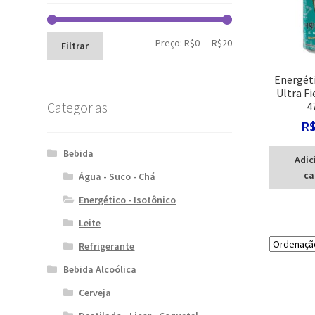
Preço
Preço
Preço:
R$0
—
R$20
Filtrar
mínimo
máximo
Energét
Ultra F
Categorias
4
R
Bebida
Adic
ca
Água - Suco - Chá
Energético - Isotônico
Leite
Refrigerante
Bebida Alcoólica
Cerveja