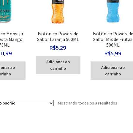
ico Monster
Isotônico Powerade
Isotônico Powerad
iesta Mango
Sabor Laranja 500ML
Sabor Mix de Frutas
73ML
500ML
R$
5,29
$
11,99
R$
5,99
Adicionar ao
ionar ao
Adicionar ao
carrinho
rrinho
carrinho
Mostrando todos os 3 resultados