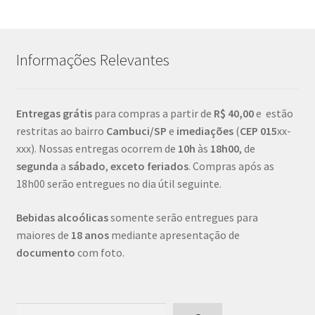
Informações Relevantes
Entregas grátis
para compras a partir de
R$ 40,00
e estão
restritas ao bairro
Cambuci/SP
e
imediações
(
CEP
015
xx-
xxx). Nossas entregas ocorrem de
10h
às
18h00
, de
segunda
a
sábado
,
exceto feriados
. Compras após as
18h00 serão entregues no dia útil seguinte.
Bebidas alcoólicas
somente serão entregues para
maiores de
18 anos
mediante apresentação de
documento
com foto.
Pesquisar