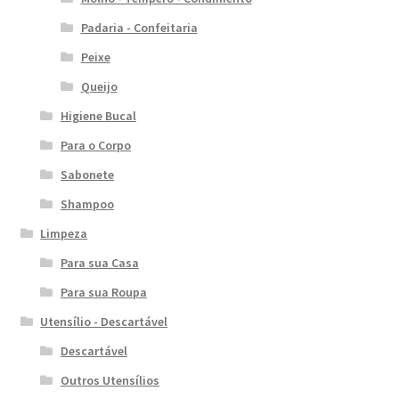
Padaria - Confeitaria
Peixe
Queijo
Higiene Bucal
Para o Corpo
Sabonete
Shampoo
Limpeza
Para sua Casa
Para sua Roupa
Utensílio - Descartável
Descartável
Outros Utensílios