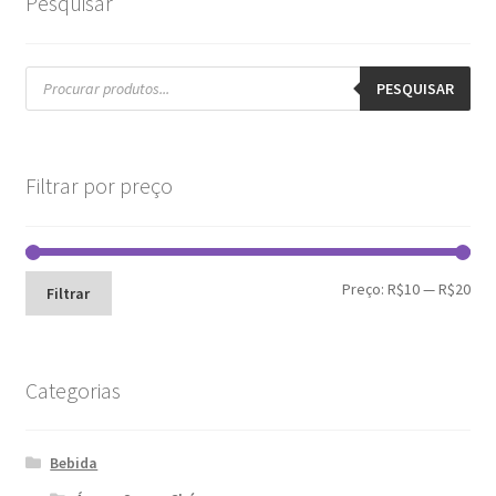
Pesquisar
Pesquisar
produtos
PESQUISAR
Filtrar por preço
Pre
Pre
Preço:
R$10
—
R$20
Filtrar
mín
máx
Categorias
Bebida