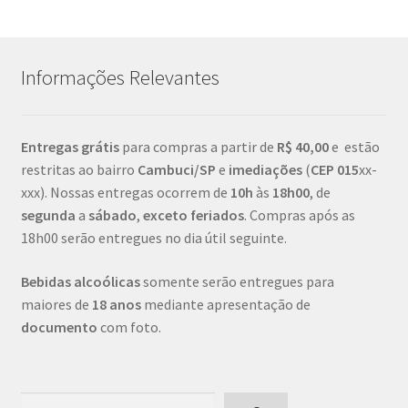
Informações Relevantes
Entregas grátis
para compras a partir de
R$ 40,00
e estão
restritas ao bairro
Cambuci/SP
e
imediações
(
CEP
015
xx-
xxx). Nossas entregas ocorrem de
10h
às
18h00
, de
segunda
a
sábado
,
exceto feriados
. Compras após as
18h00 serão entregues no dia útil seguinte.
Bebidas alcoólicas
somente serão entregues para
maiores de
18 anos
mediante apresentação de
documento
com foto.
Pesquisar