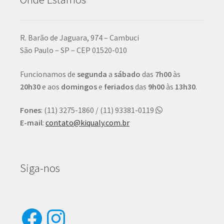
R. Barão de Jaguara, 974 – Cambuci
São Paulo – SP – CEP 01520-010
Funcionamos de
segunda
a
sábado
das
7h00
às
20h30
e aos
domingos
e
feriados
das
9h00
às
13h30
.
Fones
: (11) 3275-1860 / (11) 93381-0119
E-mail
:
contato@kiqualy.com.br
Siga-nos
Facebook
Instagram