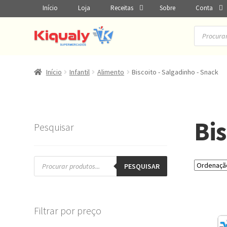
Início
Loja
Receitas
Sobre
Conta
Pesquisar
produtos
Início
Infantil
Alimento
Biscoito - Salgadinho - Snack
Bis
Pesquisar
Pesquisar
produtos
PESQUISAR
Filtrar por preço