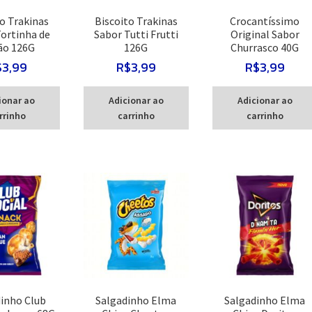
o Trakinas
Biscoito Trakinas
Crocantíssimo
ortinha de
Sabor Tutti Frutti
Original Sabor
ão 126G
126G
Churrasco 40G
$
3,99
R$
3,99
R$
3,99
ionar ao
Adicionar ao
Adicionar ao
rrinho
carrinho
carrinho
inho Club
Salgadinho Elma
Salgadinho Elma