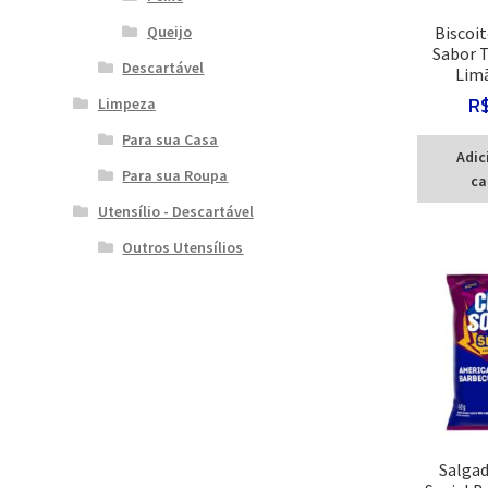
Biscoit
Queijo
Sabor T
Descartável
Lim
R
Limpeza
Para sua Casa
Adic
Para sua Roupa
ca
Utensílio - Descartável
Outros Utensílios
Salgad