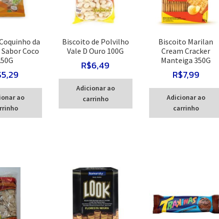
 Coquinho da
Biscoito de Polvilho
Biscoito Marilan
 Sabor Coco
Vale D Ouro 100G
Cream Cracker
250G
Manteiga 350G
R$
6,49
$
5,29
R$
7,99
Adicionar ao
ionar ao
Adicionar ao
carrinho
rrinho
carrinho