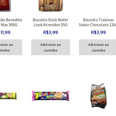
São Benedito
Biscoito Stick Wafer
Biscoito Trakinas
 Max 300G
Look Atrevidos 55G
Sabor Chocolate 12
$
11,99
R$
3,99
R$
3,99
ionar ao
Adicionar ao
Adicionar ao
rrinho
carrinho
carrinho