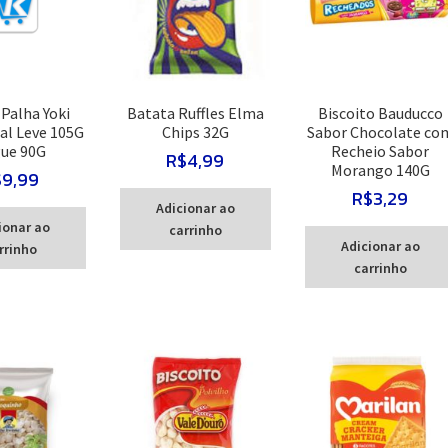
Palha Yoki
Batata Ruffles Elma
Biscoito Bauducco
al Leve 105G
Chips 32G
Sabor Chocolate co
ue 90G
Recheio Sabor
R$
4,99
Morango 140G
$
9,99
R$
3,29
Adicionar ao
ionar ao
carrinho
Adicionar ao
rrinho
carrinho