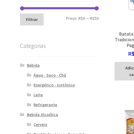
Preço
Preço
Preço:
R$0
—
R$50
Filtrar
mínimo
máximo
Batata 
Tradicion
Categorias
Pag
R
Bebida
Adic
ca
Água - Suco - Chá
Energético - Isotônico
Leite
Refrigerante
Bebida Alcoólica
Cerveja