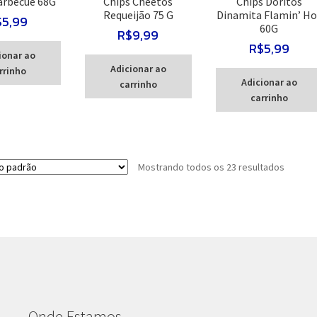
arbecue 68G
Chips Cheetos
Chips Doritos
Requeijão 75 G
Dinamita Flamin’ Ho
$
5,99
60G
R$
9,99
R$
5,99
ionar ao
Adicionar ao
rrinho
Adicionar ao
carrinho
carrinho
Mostrando todos os 23 resultados
Onde Estamos