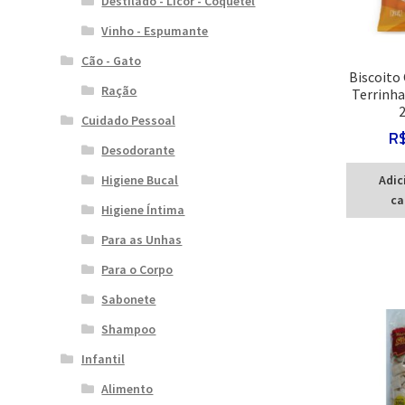
Destilado - Licor - Coquetel
Vinho - Espumante
Cão - Gato
Biscoito
Ração
Terrinha
Cuidado Pessoal
R
Desodorante
Higiene Bucal
Adic
ca
Higiene Íntima
Para as Unhas
Para o Corpo
Sabonete
Shampoo
Infantil
Alimento