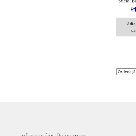
Social B
R
Adic
ca
Informações Relevantes