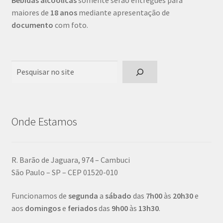
Bebidas alcoólicas
somente serão entregues para
maiores de
18 anos
mediante apresentação de
documento
com foto.
Pesquisar
Onde Estamos
R. Barão de Jaguara, 974 – Cambuci
São Paulo – SP – CEP 01520-010
Funcionamos de
segunda
a
sábado
das
7h00
às
20h30
e
aos
domingos
e
feriados
das
9h00
às
13h30
.