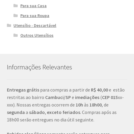
Para sua Casa
Para sua Roupa
Utensílio - Descartável
Outros Utensílios
Informações Relevantes
Entregas grátis
para compras a partir de
R$ 40,00
e estão
restritas ao bairro
Cambuci/SP
e
imediações
(
CEP
015
xx-
xxx). Nossas entregas ocorrem de
10h
às
18h00
, de
segunda
a
sábado
,
exceto feriados
. Compras após as
18h00 serão entregues no dia útil seguinte.