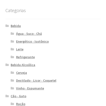
Categorias
Bebida
Água - Suco - Chá
Energético - Isotônico
Leite
Refrigerante
Bebida Alcoólica
Cerveja
Destilado - Licor - Coquetel
Vinho - Espumante
Cão - Gato
Ração