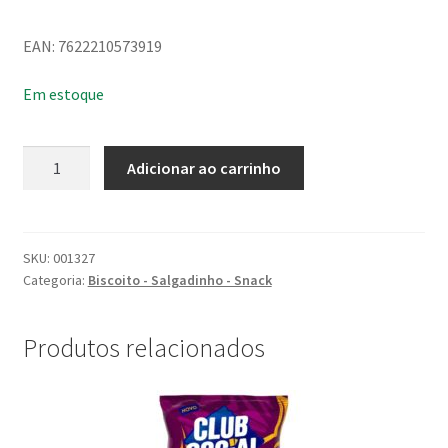
EAN: 7622210573919
Em estoque
Biscoito
Adicionar ao carrinho
Trakinas
Sabor
Tutti
Frutti
SKU:
001327
Categoria:
Biscoito - Salgadinho - Snack
126G
quantidade
Produtos relacionados