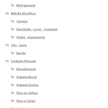
Refrigerante
Bebida Alcoólica
Cerveja
Destilado - Licor - Coquetel
Vinho - Espumante
Cão - Gato
Ração
Cuidado Pessoal
Desodorante
Higiene Bucal
Higiene Íntima
Para as Unhas
Para o Corpo