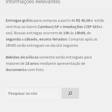
Informações Relevantes
Entregas grátis
para compras a partir de
R$ 40,00
e estão
restritas ao bairro
Cambuci/SP
e
imediações
(
CEP
015
xx-
xxx). Nossas entregas ocorrem de
10h
às
18h00
, de
segunda
a
sábado
,
exceto feriados
. Compras após as
18h00 serão entregues no dia útil seguinte.
Bebidas alcoólicas
somente serão entregues para
maiores de
18 anos
mediante apresentação de
documento
com foto.
Pesquisar