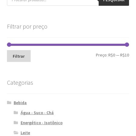
Filtrar por preço
Pre
Pre
Preço:
R$0
—
R$10
Filtrar
mín
máx
Categorias
Bebida
Água - Suco - Chá
Energético - Isotônico
Leite