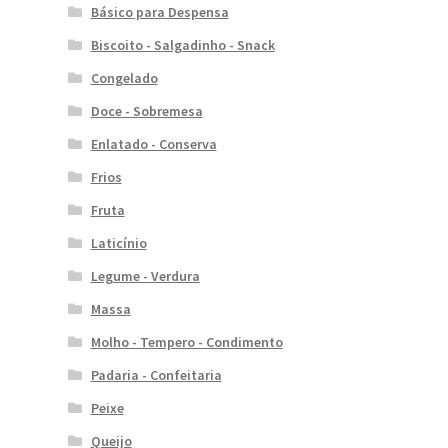
Básico para Despensa
Biscoito - Salgadinho - Snack
Congelado
Doce - Sobremesa
Enlatado - Conserva
Frios
Fruta
Laticínio
Legume - Verdura
Massa
Molho - Tempero - Condimento
Padaria - Confeitaria
Peixe
Queijo