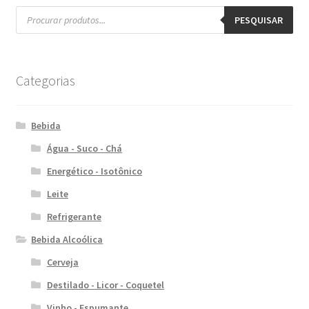
Pesquisar
produtos
PESQUISAR
Categorias
Bebida
Água - Suco - Chá
Energético - Isotônico
Leite
Refrigerante
Bebida Alcoólica
Cerveja
Destilado - Licor - Coquetel
Vinho - Espumante