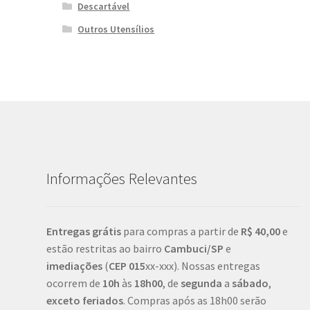
Descartável
Outros Utensílios
Informações Relevantes
Entregas grátis
para compras a partir de
R$ 40,00
e
estão restritas ao bairro
Cambuci/SP
e
imediações
(
CEP
015
xx-xxx). Nossas entregas
ocorrem de
10h
às
18h00
, de
segunda
a
sábado
,
exceto feriados
. Compras após as 18h00 serão