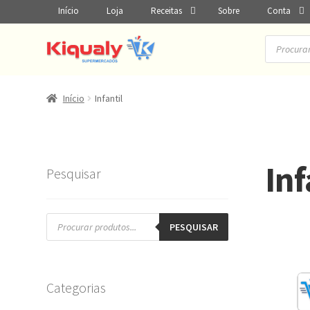
Início
Loja
Receitas
Sobre
Conta
Pesquisar
produtos
Início
Infantil
Inf
Pesquisar
Pesquisar
produtos
PESQUISAR
Categorias