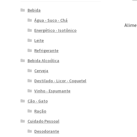
Bebida
Água - Suco - Chá
Alim
Energético - Isotônico
Leite
Refrigerante
Bebida Alcoólica
Cerveja
Destilado - Licor - Coquetel
Vinho - Espumante
Cão - Gato
Ração
Cuidado Pessoal
Desodorante