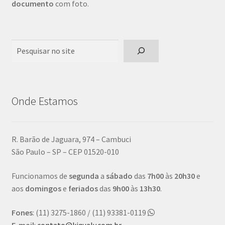
documento
com foto.
Pesquisar
Onde Estamos
R. Barão de Jaguara, 974 – Cambuci
São Paulo – SP – CEP 01520-010
Funcionamos de
segunda
a
sábado
das
7h00
às
20h30
e
aos
domingos
e
feriados
das
9h00
às
13h30
.
Fones
: (11) 3275-1860 / (11) 93381-0119
E-mail
:
contato@kiqualy.com.br