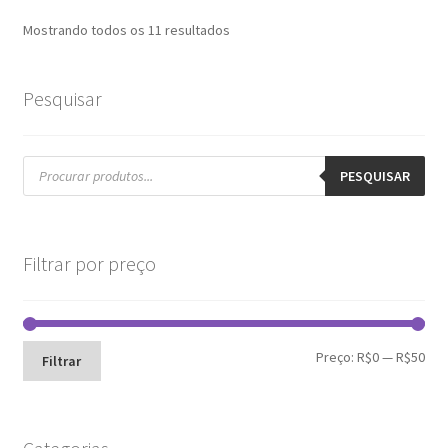
Mostrando todos os 11 resultados
Pesquisar
Pesquisar
produtos
PESQUISAR
Filtrar por preço
Pre
Pre
Preço:
R$0
—
R$50
Filtrar
mín
máx