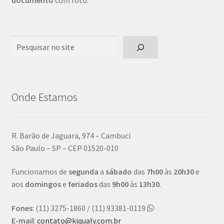
documento
com foto.
Pesquisar
Onde Estamos
R. Barão de Jaguara, 974 – Cambuci
São Paulo – SP – CEP 01520-010
Funcionamos de
segunda
a
sábado
das
7h00
às
20h30
e
aos
domingos
e
feriados
das
9h00
às
13h30
.
Fones
: (11) 3275-1860 / (11) 93381-0119
E-mail
:
contato@kiqualy.com.br