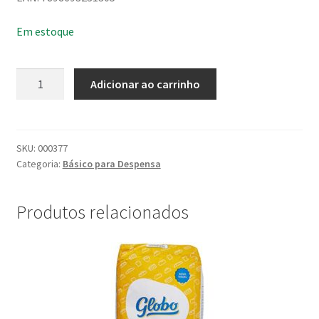
Em estoque
Polvilho
Adicionar ao carrinho
Doce
da
Terrinha
1KG
SKU:
000377
Categoria:
Básico para Despensa
quantidade
Produtos relacionados