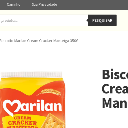
Carrinho
Sua Privacidade
PESQUISAR
Biscoito Marilan Cream Cracker Manteiga 350G
Bisc
Cre
Man