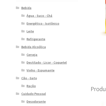
Bebida
Água - Suco - Chá
Energético - Isotônico
Leite
Refrigerante
Bebida Alcoólica
Cerveja
Destilado - Licor - Coquetel
Vinho - Espumante
Cão - Gato
Ração
Produ
Cuidado Pessoal
Desodorante