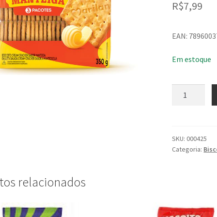
R$
7,99
EAN: 789600
Em estoque
Biscoito
Marilan
Cream
Cracker
Manteiga
SKU:
000425
Categoria:
Bisc
350G
quantidade
tos relacionados