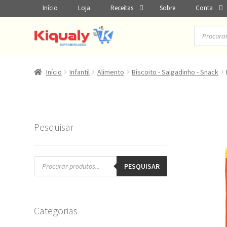
Início
Loja
Receitas
Sobre
Conta
Pesquisar
produtos
Início
Infantil
Alimento
Biscoito - Salgadinho - Snack
Pesquisar
Pesquisar
produtos
PESQUISAR
Categorias