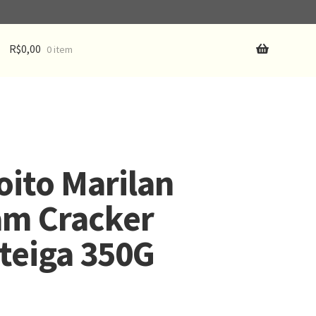
R$
0,00
0 item
oito Marilan
am Cracker
teiga 350G