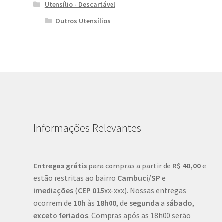
Utensílio - Descartável
Outros Utensílios
Informações Relevantes
Entregas grátis
para compras a partir de
R$ 40,00
e
estão restritas ao bairro
Cambuci/SP
e
imediações
(
CEP
015
xx-xxx). Nossas entregas
ocorrem de
10h
às
18h00
, de
segunda
a
sábado
,
exceto feriados
. Compras após as 18h00 serão