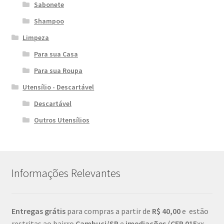
Sabonete
Shampoo
Limpeza
Para sua Casa
Para sua Roupa
Utensílio - Descartável
Descartável
Outros Utensílios
Informações Relevantes
Entregas grátis
para compras a partir de
R$ 40,00
e estão
restritas ao bairro
Cambuci/SP
e
imediações
(
CEP
015
xx-