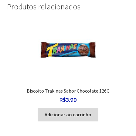
Morango
Produtos relacionados
140G
quantidade
Biscoito Trakinas Sabor Chocolate 126G
R$
3,99
Adicionar ao carrinho