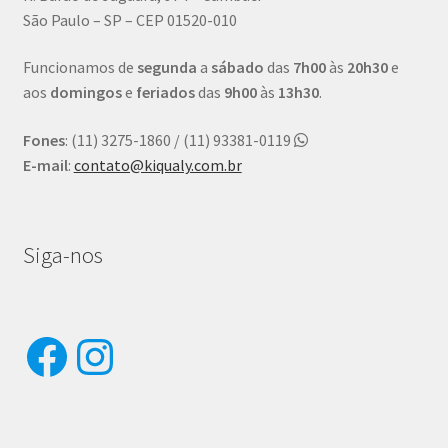
São Paulo – SP – CEP 01520-010
Funcionamos de
segunda
a
sábado
das
7h00
às
20h30
e
aos
domingos
e
feriados
das
9h00
às
13h30
.
Fones
: (11) 3275-1860 / (11) 93381-0119
E-mail
:
contato@kiqualy.com.br
Siga-nos
Facebook
Instagram