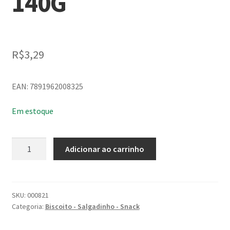
140G
R$
3,29
EAN: 7891962008325
Em estoque
Biscoito
Adicionar ao carrinho
Bauducco
Sabor
Chocolate
com
SKU:
000821
Categoria:
Biscoito - Salgadinho - Snack
Recheio
Sabor