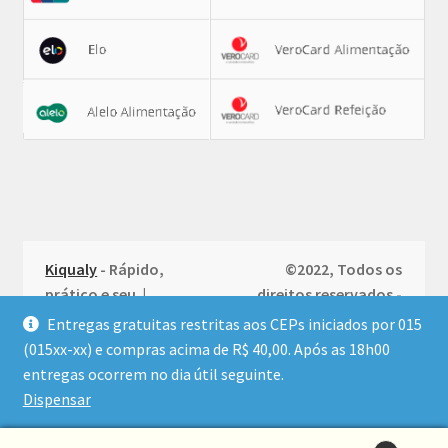
Kiqualy
- Rápido,
©2022, Todos os
prático e seu |
direitos reservados -
Política de
Produzido por
Entregas gratuitas restritas aos CEPs iniciados por 015
Privacidade
(015xx-xx) e compras acima de R$ 40,00. Após as 18h00
entregas ocorrem no dia útil seguinte.
Dispensar