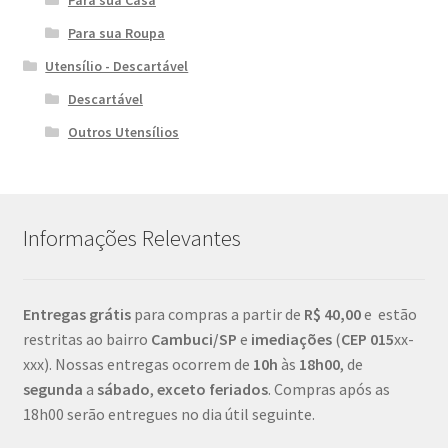
Para sua Casa
Para sua Roupa
Utensílio - Descartável
Descartável
Outros Utensílios
Informações Relevantes
Entregas grátis
para compras a partir de
R$ 40,00
e estão
restritas ao bairro
Cambuci/SP
e
imediações
(
CEP
015
xx-
xxx). Nossas entregas ocorrem de
10h
às
18h00
, de
segunda
a
sábado
,
exceto feriados
. Compras após as
18h00 serão entregues no dia útil seguinte.