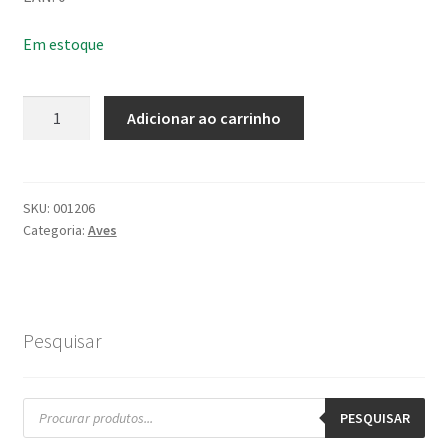
Em estoque
Frango
Adicionar ao carrinho
Inteiro
Seara
Ave
Fiesta
SKU:
001206
Categoria:
Aves
quantidade
Pesquisar
Pesquisar
produtos
PESQUISAR