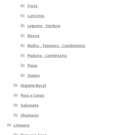
Fruta
Laticínio
Legume - Verdura
Massa
Molho - Tempero - Condimento
Padaria - Confeitaria
Peixe
Queijo
Higiene Bucal
Para o Corpo
Sabonete
Shampoo
Limpeza