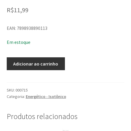
R$
11,99
EAN: 7898938890113
Em estoque
Energético
Adicionar ao carrinho
Monster
Ultra
Fiesta
Mango
SKU:
000715
Categoria:
Energético - Isotônico
473ML
quantidade
Produtos relacionados