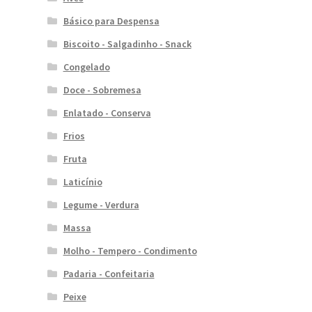
Básico para Despensa
Biscoito - Salgadinho - Snack
Congelado
Doce - Sobremesa
Enlatado - Conserva
Frios
Fruta
Laticínio
Legume - Verdura
Massa
Molho - Tempero - Condimento
Padaria - Confeitaria
Peixe