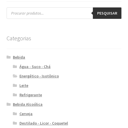
Pesquisar
produtos
PESQUISAR
Categorias
Bebida
Água - Suco - Chá
Energético - Isotônico
Leite
Refrigerante
Bebida Alcoólica
Cerveja
Destilado - Licor - Coquetel