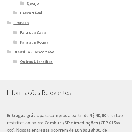
Queijo
Descartável
Limpeza
Para sua Casa
Para sua Roupa
Utensílio - Descartável
Outros Utensílios
Informações Relevantes
Entregas grátis
para compras a partir de
R$ 40,00
e estão
restritas ao bairro
Cambuci/SP
e
imediações
(
CEP
015
xx-
xxx). Nossas entregas ocorrem de
10h
às
18h00
, de