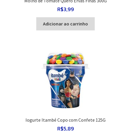
Molho de Tomate Quero Ervas Finas 300G
R$
3,99
Adicionar ao carrinho
Iogurte Itambé Copo com Confete 125G
R$
5,89