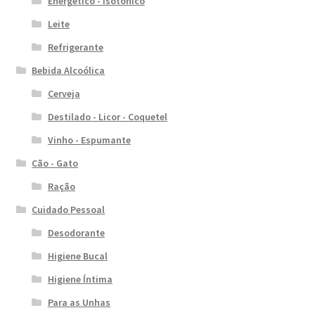
Energético - Isotônico
Leite
Refrigerante
Bebida Alcoólica
Cerveja
Destilado - Licor - Coquetel
Vinho - Espumante
Cão - Gato
Ração
Cuidado Pessoal
Desodorante
Higiene Bucal
Higiene Íntima
Para as Unhas