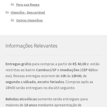
Para sua Roupa
Utensílio - Descartável
Outros Utensílios
Informações Relevantes
Entregas grátis
para compras a partir de
R$ 40,00
e estão
restritas ao bairro
Cambuci/SP
e
imediações
(
CEP
015
xx-
xxx). Nossas entregas ocorrem de
10h
às
18h00
, de
segunda
a
sábado
,
exceto feriados
. Compras após as
18h00 serão entregues no dia útil seguinte.
Bebidas alcoólicas
somente serão entregues para
maiores de
18 anos
mediante apresentação de