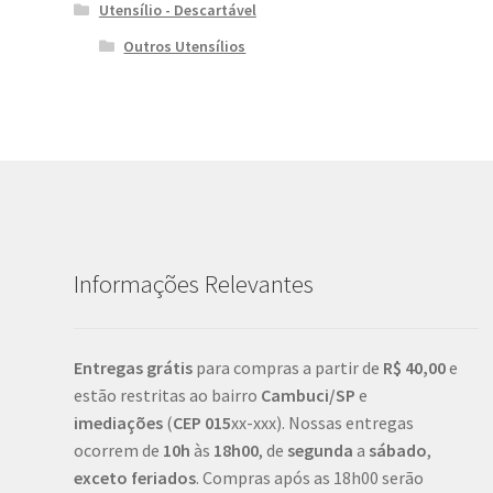
Utensílio - Descartável
Outros Utensílios
Informações Relevantes
Entregas grátis
para compras a partir de
R$ 40,00
e
estão restritas ao bairro
Cambuci/SP
e
imediações
(
CEP
015
xx-xxx). Nossas entregas
ocorrem de
10h
às
18h00
, de
segunda
a
sábado
,
exceto feriados
. Compras após as 18h00 serão