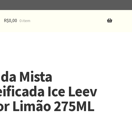
R$
0,00
0 item
da Mista
ificada Ice Leev
or Limão 275ML