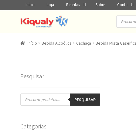
Início
Loja
Receitas
Sobre
Conta
Pesquisar
produtos
Início
Bebida Alcoólica
Cachaça
Bebida Mista Gaseific
Pesquisar
Pesquisar
produtos
PESQUISAR
Categorias