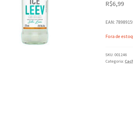
R$
6,99
EAN: 789891
Fora de esto
SKU:
001246
Categoria:
Cac