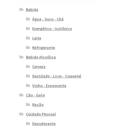
Bebida
Água - Suco - Chá
Energético - Isotônico
Leite
Refrigerante
Bebida Alcoólica
Cerveja
Destilado - Licor - Coquetel
Vinho - Espumante
Cão - Gato
Ração
Cuidado Pessoal
Desodorante