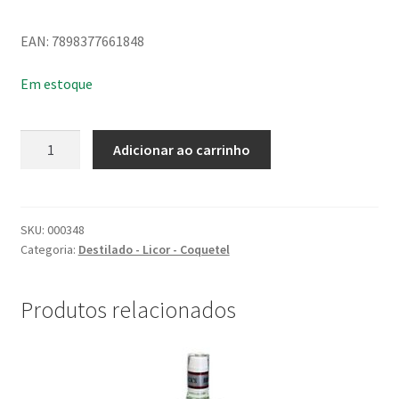
EAN: 7898377661848
Em estoque
Bebida
Adicionar ao carrinho
Bebida
com
Cachaça
Mista
SKU:
000348
Categoria:
Destilado - Licor - Coquetel
Ice
Cabare
275ML
Produtos relacionados
quantidade