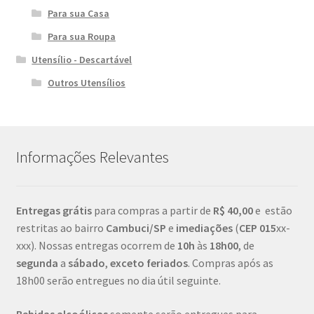
Para sua Casa
Para sua Roupa
Utensílio - Descartável
Outros Utensílios
Informações Relevantes
Entregas grátis
para compras a partir de
R$ 40,00
e estão
restritas ao bairro
Cambuci/SP
e
imediações
(
CEP
015
xx-
xxx). Nossas entregas ocorrem de
10h
às
18h00
, de
segunda
a
sábado
,
exceto feriados
. Compras após as
18h00 serão entregues no dia útil seguinte.