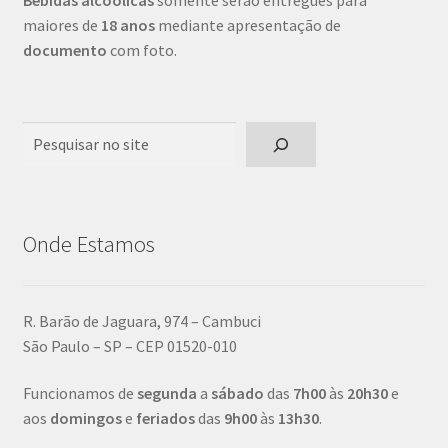
Bebidas alcoólicas
somente serão entregues para
maiores de
18 anos
mediante apresentação de
documento
com foto.
Pesquisar
Onde Estamos
R. Barão de Jaguara, 974 – Cambuci
São Paulo – SP – CEP 01520-010
Funcionamos de
segunda
a
sábado
das
7h00
às
20h30
e
aos
domingos
e
feriados
das
9h00
às
13h30
.