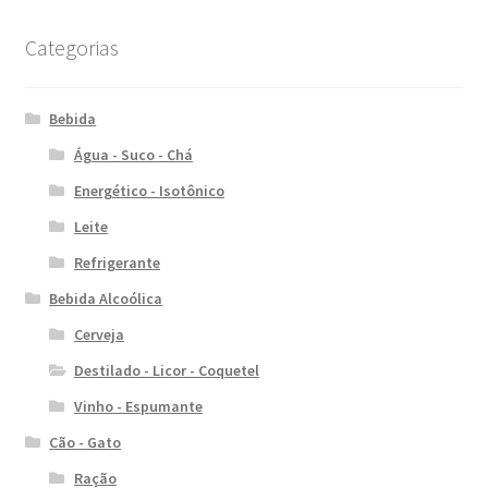
Categorias
Bebida
Água - Suco - Chá
Energético - Isotônico
Leite
Refrigerante
Bebida Alcoólica
Cerveja
Destilado - Licor - Coquetel
Vinho - Espumante
Cão - Gato
Ração