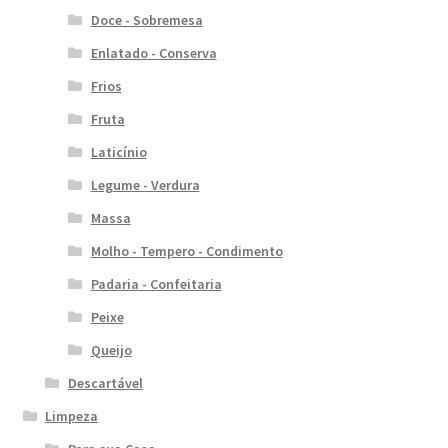
Doce - Sobremesa
Enlatado - Conserva
Frios
Fruta
Laticínio
Legume - Verdura
Massa
Molho - Tempero - Condimento
Padaria - Confeitaria
Peixe
Queijo
Descartável
Limpeza