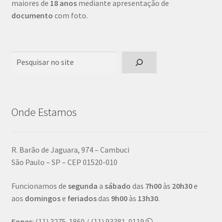
maiores de
18 anos
mediante apresentação de
documento
com foto.
Pesquisar
Onde Estamos
R. Barão de Jaguara, 974 – Cambuci
São Paulo – SP – CEP 01520-010
Funcionamos de
segunda
a
sábado
das
7h00
às
20h30
e
aos
domingos
e
feriados
das
9h00
às
13h30
.
Fones
: (11) 3275-1860 / (11) 93381-0119