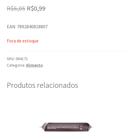
O
O
R$
6,05
R$
0,99
preço
preço
EAN: 7892840818807
original
atual
era:
é:
Fora de estoque
R$6,05.
R$0,99.
SKU:
004171
Categoria:
Alimento
Produtos relacionados