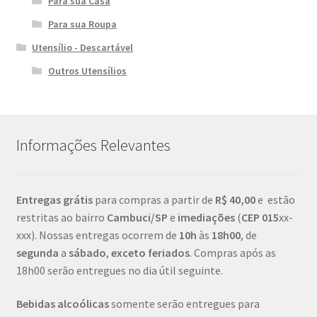
Para sua Casa
Para sua Roupa
Utensílio - Descartável
Outros Utensílios
Informações Relevantes
Entregas grátis
para compras a partir de
R$ 40,00
e estão
restritas ao bairro
Cambuci/SP
e
imediações
(
CEP
015
xx-
xxx). Nossas entregas ocorrem de
10h
às
18h00
, de
segunda
a
sábado
,
exceto feriados
. Compras após as
18h00 serão entregues no dia útil seguinte.
Bebidas alcoólicas
somente serão entregues para