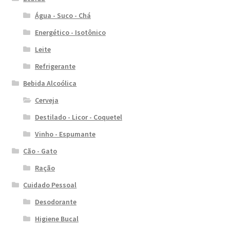
Água - Suco - Chá
Energético - Isotônico
Leite
Refrigerante
Bebida Alcoólica
Cerveja
Destilado - Licor - Coquetel
Vinho - Espumante
Cão - Gato
Ração
Cuidado Pessoal
Desodorante
Higiene Bucal