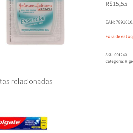
R$
15,55
EAN: 789101
Fora de esto
SKU:
001240
Categoria:
Higi
tos relacionados