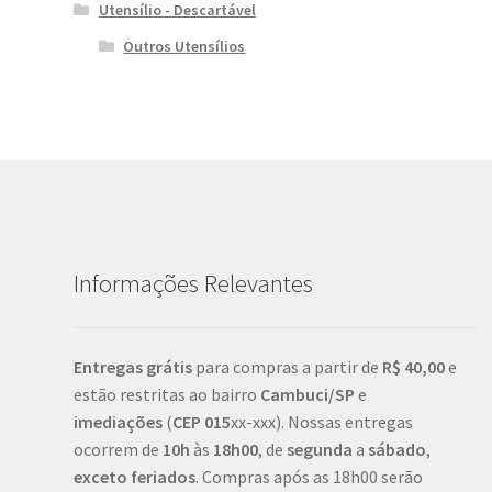
Utensílio - Descartável
Outros Utensílios
Informações Relevantes
Entregas grátis
para compras a partir de
R$ 40,00
e
estão restritas ao bairro
Cambuci/SP
e
imediações
(
CEP
015
xx-xxx). Nossas entregas
ocorrem de
10h
às
18h00
, de
segunda
a
sábado
,
exceto feriados
. Compras após as 18h00 serão