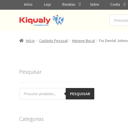
Início
Loja
Receitas
Sobre
Conta
Pesquisar
produtos
Início
Cuidado Pessoal
Higiene Bucal
Fio Dental John
Pesquisar
Pesquisar
produtos
PESQUISAR
Categorias