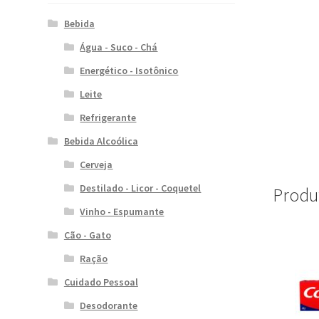
Bebida
Água - Suco - Chá
Energético - Isotônico
Leite
Refrigerante
Bebida Alcoólica
Cerveja
Destilado - Licor - Coquetel
Produ
Vinho - Espumante
Cão - Gato
Ração
Cuidado Pessoal
Desodorante