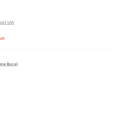
0501105
que
ene Bucal