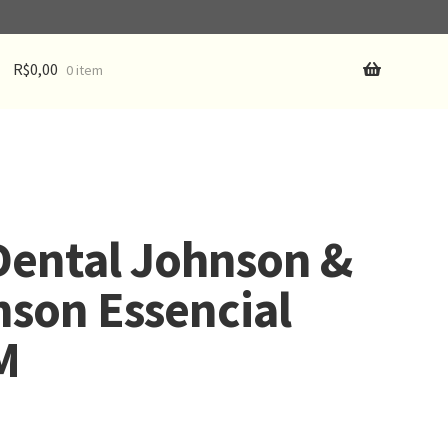
R$
0,00
0 item
Dental Johnson &
son Essencial
M