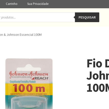
Carrinho
Sua Privacidade
PESQUISAR
son & Johnson Essencial 100M
Fio 
John
100