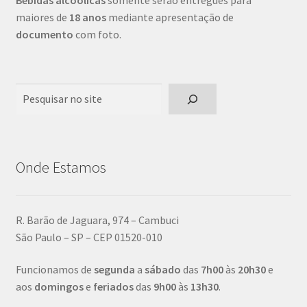
Bebidas alcoólicas
somente serão entregues para
maiores de
18 anos
mediante apresentação de
documento
com foto.
Pesquisar
Onde Estamos
R. Barão de Jaguara, 974 – Cambuci
São Paulo – SP – CEP 01520-010
Funcionamos de
segunda
a
sábado
das
7h00
às
20h30
e
aos
domingos
e
feriados
das
9h00
às
13h30
.