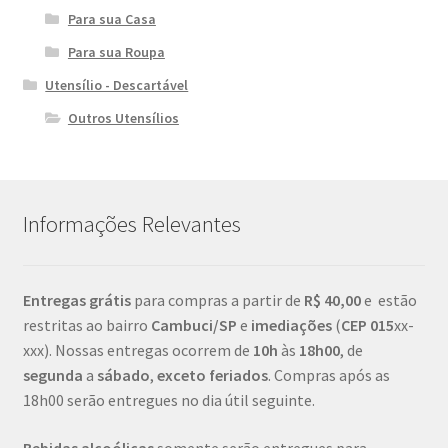
Para sua Casa
Para sua Roupa
Utensílio - Descartável
Outros Utensílios
Informações Relevantes
Entregas grátis
para compras a partir de
R$ 40,00
e estão
restritas ao bairro
Cambuci/SP
e
imediações
(
CEP
015
xx-
xxx). Nossas entregas ocorrem de
10h
às
18h00
, de
segunda
a
sábado
,
exceto feriados
. Compras após as
18h00 serão entregues no dia útil seguinte.