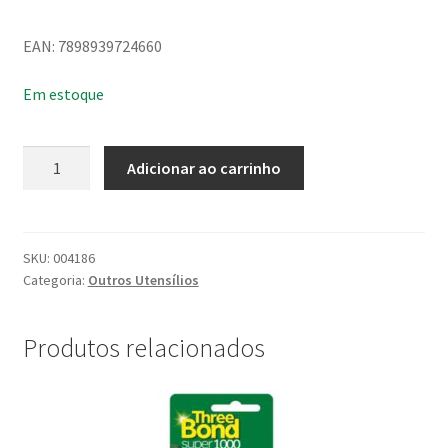
EAN: 7898939724660
Em estoque
Palito
Adicionar ao carrinho
para
Sorvete
com
50
SKU:
004186
Categoria:
Outros Utensílios
Unidades
Ali
Fest
Produtos relacionados
quantidade