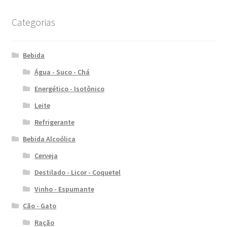
Categorias
Bebida
Água - Suco - Chá
Energético - Isotônico
Leite
Refrigerante
Bebida Alcoólica
Cerveja
Destilado - Licor - Coquetel
Vinho - Espumante
Cão - Gato
Ração