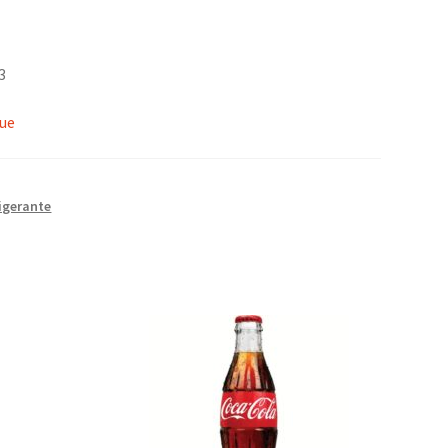
3
que
igerante