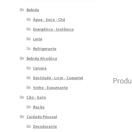
Bebida
Água - Suco - Chá
Energético - Isotônico
Leite
Refrigerante
Bebida Alcoólica
Cerveja
Destilado - Licor - Coquetel
Produ
Vinho - Espumante
Cão - Gato
Ração
Cuidado Pessoal
Desodorante