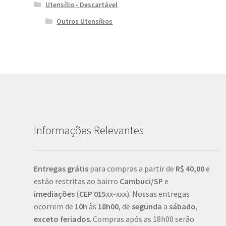
Utensílio - Descartável
Outros Utensílios
Informações Relevantes
Entregas grátis
para compras a partir de
R$ 40,00
e
estão restritas ao bairro
Cambuci/SP
e
imediações
(
CEP
015
xx-xxx). Nossas entregas
ocorrem de
10h
às
18h00
, de
segunda
a
sábado
,
exceto feriados
. Compras após as 18h00 serão