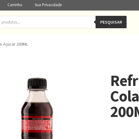
Carrinho
Sua Privacidade
PESQUISAR
m Açucar 200ML
Refr
Cola
200