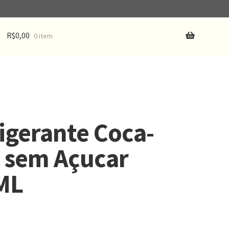
R$
0,00
0 item
igerante Coca-
 sem Açucar
ML