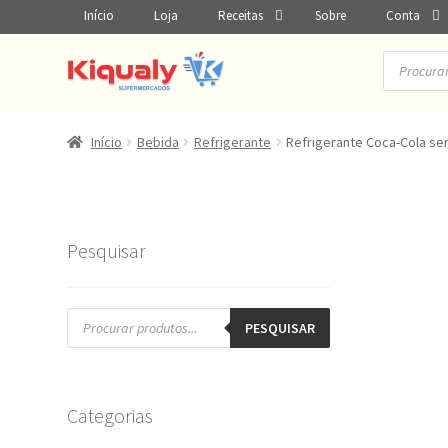
Início
Loja
Receitas
Sobre
Conta
Pesquisar
produtos
Início
Bebida
Refrigerante
Refrigerante Coca-Cola se
Pesquisar
Pesquisar
produtos
PESQUISAR
Categorias