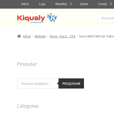
Início
Loja
Receitas
Sobre
Conta
Pesquisar
produtos
Início
Bebida
Água - Suco - Chá
Suco Nutri Néctar Sabo
Pesquisar
Pesquisar
produtos
PESQUISAR
Categorias