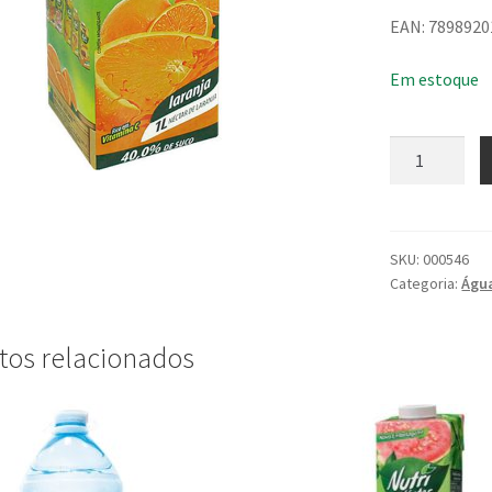
EAN: 789892
Em estoque
Suco
Nutri
Néctar
Sabor
Laranja
SKU:
000546
Categoria:
Água
1L
quantidade
tos relacionados