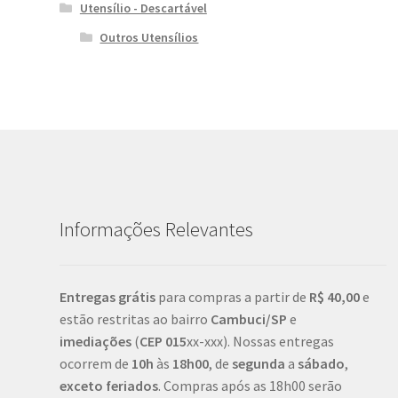
Utensílio - Descartável
Outros Utensílios
Informações Relevantes
Entregas grátis
para compras a partir de
R$ 40,00
e
estão restritas ao bairro
Cambuci/SP
e
imediações
(
CEP
015
xx-xxx). Nossas entregas
ocorrem de
10h
às
18h00
, de
segunda
a
sábado
,
exceto feriados
. Compras após as 18h00 serão