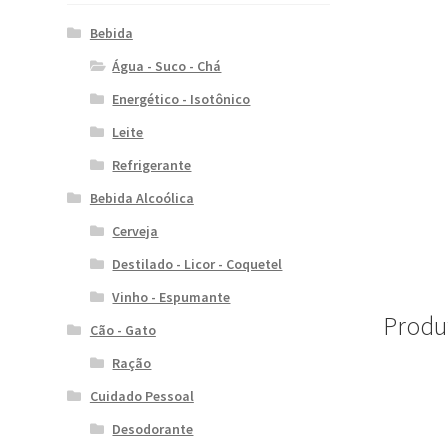
Bebida
Água - Suco - Chá
Energético - Isotônico
Leite
Refrigerante
Bebida Alcoólica
Cerveja
Destilado - Licor - Coquetel
Vinho - Espumante
Produ
Cão - Gato
Ração
Cuidado Pessoal
Desodorante