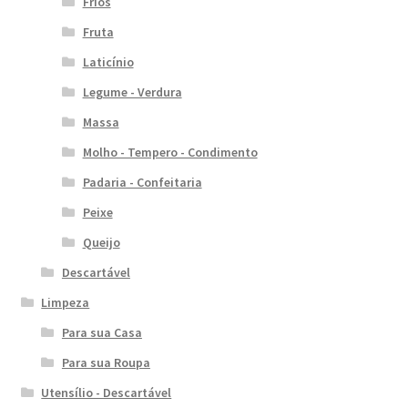
Frios
Fruta
Laticínio
Legume - Verdura
Massa
Molho - Tempero - Condimento
Padaria - Confeitaria
Peixe
Queijo
Descartável
Limpeza
Para sua Casa
Para sua Roupa
Utensílio - Descartável