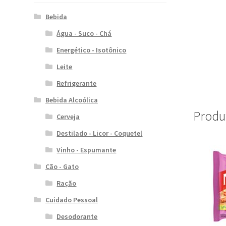
Bebida
Água - Suco - Chá
Energético - Isotônico
Leite
Refrigerante
Bebida Alcoólica
Produ
Cerveja
Destilado - Licor - Coquetel
Vinho - Espumante
Cão - Gato
Ração
Cuidado Pessoal
Desodorante