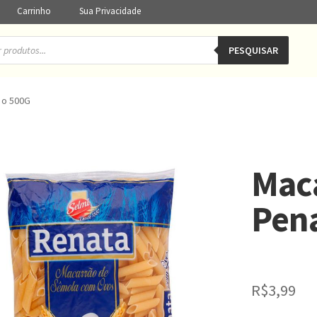
Carrinho
Sua Privacidade
PESQUISAR
 o 500G
Mac
Pen
R$
3,99