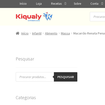
Início
Loja
Receitas
Sobre
Conta
Pesquisar
produtos
Início
Infantil
Alimento
Massa
Macarrão Renata Pena
Pesquisar
Pesquisar
produtos
PESQUISAR
Categorias