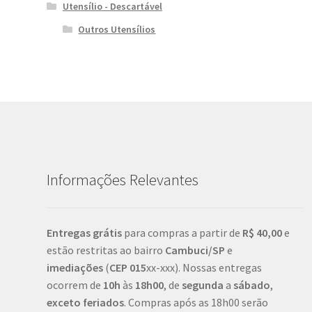
Utensílio - Descartável
Outros Utensílios
Informações Relevantes
Entregas grátis
para compras a partir de
R$ 40,00
e
estão restritas ao bairro
Cambuci/SP
e
imediações
(
CEP
015
xx-xxx). Nossas entregas
ocorrem de
10h
às
18h00
, de
segunda
a
sábado
,
exceto feriados
. Compras após as 18h00 serão