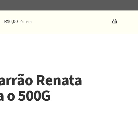
R$
0,00
0 item
arrão Renata
a o 500G