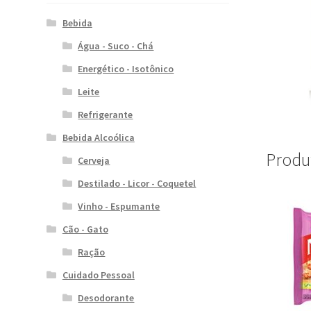
Bebida
Água - Suco - Chá
Energético - Isotônico
Leite
Refrigerante
Bebida Alcoólica
Produ
Cerveja
Destilado - Licor - Coquetel
Vinho - Espumante
Cão - Gato
Ração
Cuidado Pessoal
Desodorante