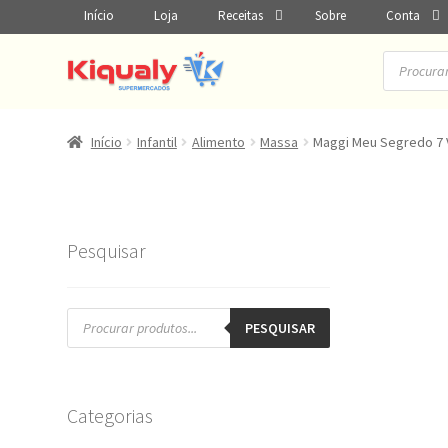
Início
Loja
Receitas
Sobre
Conta
Pesquisar
produtos
Início
Infantil
Alimento
Massa
Maggi Meu Segredo 7 
Pesquisar
Pesquisar
produtos
PESQUISAR
Categorias