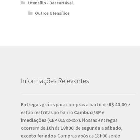
Utensílio - Descartável
Outros Utensílios
Informações Relevantes
Entregas grátis
para compras a partir de
R$ 40,00
e
estão restritas ao bairro
Cambuci/SP
e
imediações
(
CEP
015
xx-xxx). Nossas entregas
ocorrem de
10h
às
18h00
, de
segunda
a
sábado
,
exceto feriados
. Compras após as 18h00 serão