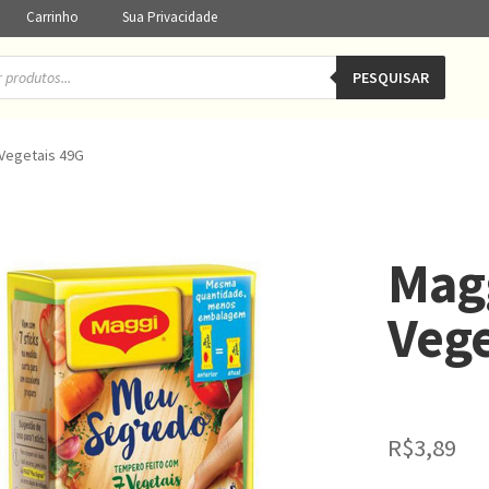
Carrinho
Sua Privacidade
PESQUISAR
Vegetais 49G
Mag
Vege
R$
3,89