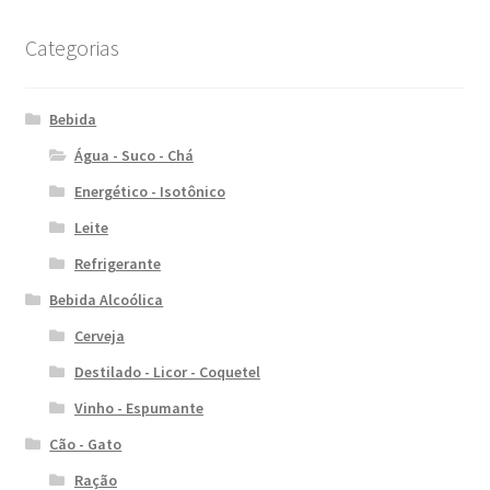
Categorias
Bebida
Água - Suco - Chá
Energético - Isotônico
Leite
Refrigerante
Bebida Alcoólica
Cerveja
Destilado - Licor - Coquetel
Vinho - Espumante
Cão - Gato
Ração