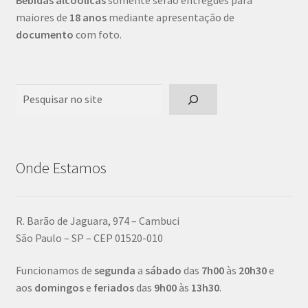
Bebidas alcoólicas
somente serão entregues para
maiores de
18 anos
mediante apresentação de
documento
com foto.
Pesquisar
Onde Estamos
R. Barão de Jaguara, 974 – Cambuci
São Paulo – SP – CEP 01520-010
Funcionamos de
segunda
a
sábado
das
7h00
às
20h30
e
aos
domingos
e
feriados
das
9h00
às
13h30
.