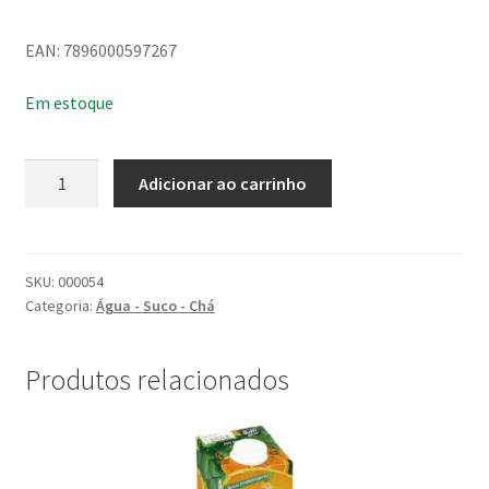
EAN: 7896000597267
Em estoque
Suco
Adicionar ao carrinho
Maguary
Fruit
Shoot
Laranja
SKU:
000054
Categoria:
Água - Suco - Chá
150G
quantidade
Produtos relacionados