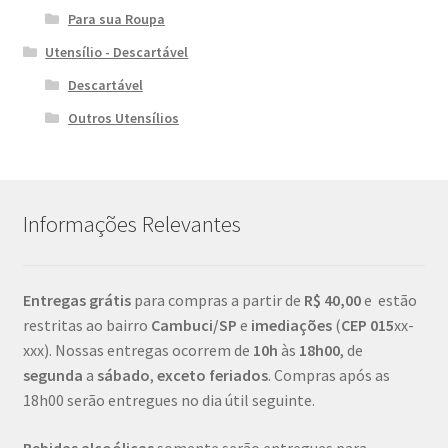
Para sua Roupa
Utensílio - Descartável
Descartável
Outros Utensílios
Informações Relevantes
Entregas grátis
para compras a partir de
R$ 40,00
e estão
restritas ao bairro
Cambuci/SP
e
imediações
(
CEP
015
xx-
xxx). Nossas entregas ocorrem de
10h
às
18h00
, de
segunda
a
sábado
,
exceto feriados
. Compras após as
18h00 serão entregues no dia útil seguinte.