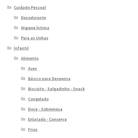
Cuidado Pessoal
Desodorante
Higiene Íntima
Para as Unhas
Infantil
Alimento
Aves
Básico para Despensa
Biscoito - Salgadinho - Snack
Congelado
Doce - Sobremesa
Enlatado - Conserva
Frios