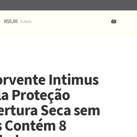
R$
0,00
0 item
rvente Intimus
la Proteção
ertura Seca sem
s Contém 8