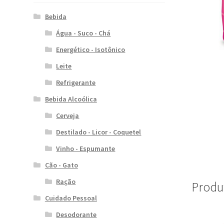
Bebida
Água - Suco - Chá
Energético - Isotônico
Leite
Refrigerante
Bebida Alcoólica
Cerveja
Destilado - Licor - Coquetel
Vinho - Espumante
Cão - Gato
Ração
Produ
Cuidado Pessoal
Desodorante