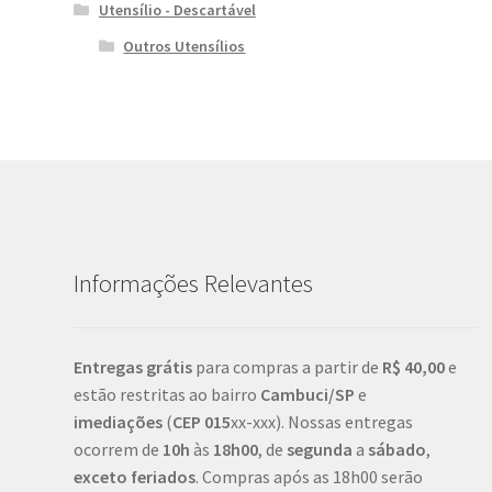
Utensílio - Descartável
Outros Utensílios
Informações Relevantes
Entregas grátis
para compras a partir de
R$ 40,00
e
estão restritas ao bairro
Cambuci/SP
e
imediações
(
CEP
015
xx-xxx). Nossas entregas
ocorrem de
10h
às
18h00
, de
segunda
a
sábado
,
exceto feriados
. Compras após as 18h00 serão