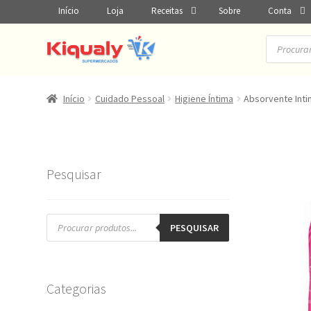
Início
Loja
Receitas
Sobre
Conta
Pesquisar
produtos
Início
Cuidado Pessoal
Higiene Íntima
Absorvente Inti
Pesquisar
Pesquisar
produtos
PESQUISAR
Categorias