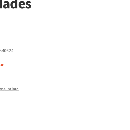
dades
7540624
que
ene Íntima