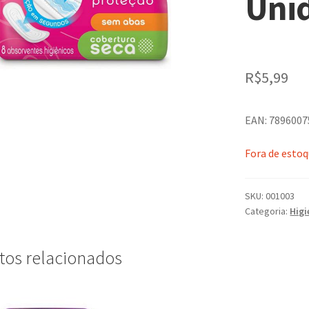
Uni
R$
5,99
EAN: 789600
Fora de esto
SKU:
001003
Categoria:
Higi
tos relacionados