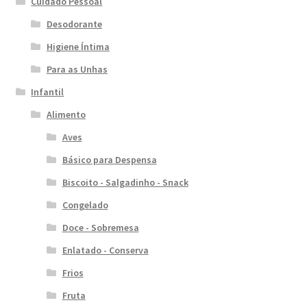
Cuidado Pessoal
Desodorante
Higiene Íntima
Para as Unhas
Infantil
Alimento
Aves
Básico para Despensa
Biscoito - Salgadinho - Snack
Congelado
Doce - Sobremesa
Enlatado - Conserva
Frios
Fruta