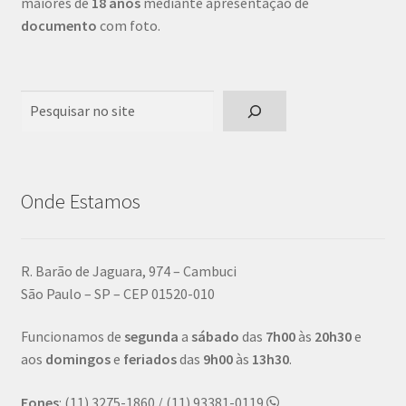
maiores de
18 anos
mediante apresentação de
documento
com foto.
Pesquisar
Onde Estamos
R. Barão de Jaguara, 974 – Cambuci
São Paulo – SP – CEP 01520-010
Funcionamos de
segunda
a
sábado
das
7h00
às
20h30
e
aos
domingos
e
feriados
das
9h00
às
13h30
.
Fones
: (11) 3275-1860 / (11) 93381-0119