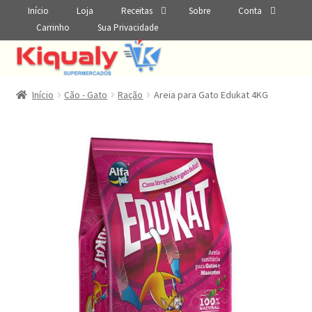
Início
Loja
Receitas
Sobre
Conta
Carrinho
Sua Privacidade
Início
Cão - Gato
Ração
Areia para Gato Edukat 4KG