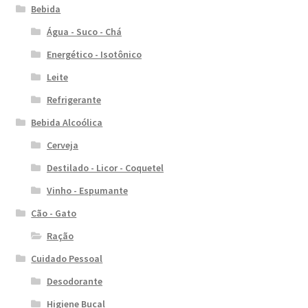
Bebida
Água - Suco - Chá
Energético - Isotônico
Leite
Refrigerante
Bebida Alcoólica
Cerveja
Destilado - Licor - Coquetel
Vinho - Espumante
Cão - Gato
Ração
Cuidado Pessoal
Desodorante
Higiene Bucal