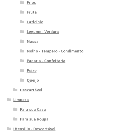
Frios
Fruta
Laticínio
Legume - Verdura
Massa
Molho - Tempero - Condimento
Padaria - Confeitaria
Peixe
Queijo
Descartável
Limpeza
Para sua Casa
Para sua Roupa
Utensílio - Descartável