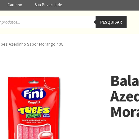
Carrinho
Sua Privacidade
PESQUISAR
 Tubes Azedinho Sabor Morango 40G
Bala
Aze
Mor