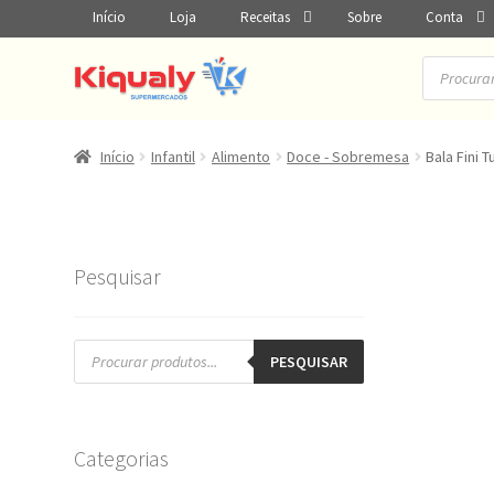
Início
Loja
Receitas
Sobre
Conta
Pesquisar
produtos
Início
Infantil
Alimento
Doce - Sobremesa
Bala Fini
Pesquisar
Pesquisar
produtos
PESQUISAR
Categorias