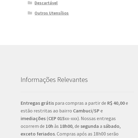
Descartável
Outros Utensílios
Informações Relevantes
Entregas grátis
para compras a partir de
R$ 40,00
e
estão restritas ao bairro
Cambuci/SP
e
imediações
(
CEP
015
xx-xxx). Nossas entregas
ocorrem de
10h
às
18h00
, de
segunda
a
sábado
,
exceto feriados
. Compras após as 18h00 serão