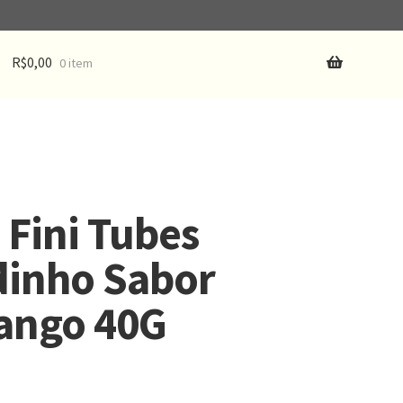
R$
0,00
0 item
 Fini Tubes
dinho Sabor
ango 40G