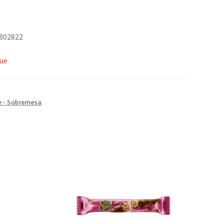
8802822
que
e - Sobremesa