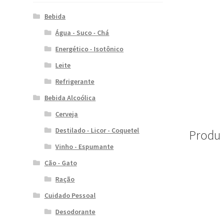
Bebida
Água - Suco - Chá
Energético - Isotônico
Leite
Refrigerante
Bebida Alcoólica
Cerveja
Destilado - Licor - Coquetel
Produ
Vinho - Espumante
Cão - Gato
Ração
Cuidado Pessoal
Desodorante