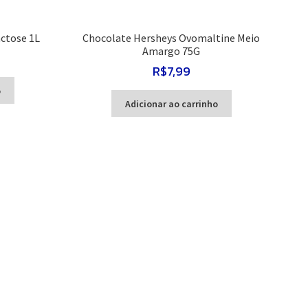
actose 1L
Chocolate Hersheys Ovomaltine Meio
Amargo 75G
R$
7,99
o
Adicionar ao carrinho