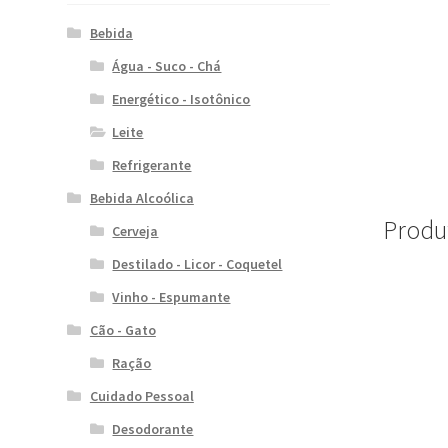
Bebida
Água - Suco - Chá
Energético - Isotônico
Leite
Refrigerante
Bebida Alcoólica
Produ
Cerveja
Destilado - Licor - Coquetel
Vinho - Espumante
Cão - Gato
Ração
Cuidado Pessoal
Desodorante