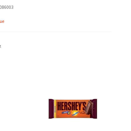
0086003
que
e