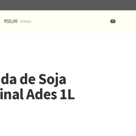
R$
0,00
0 item
da de Soja
inal Ades 1L