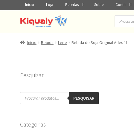
Início
Loja
Receitas
Sobre
Conta
Pesquisar
produtos
Início
Bebida
Leite
Bebida de Soja Original Ades 1L
Pesquisar
Pesquisar
produtos
PESQUISAR
Categorias