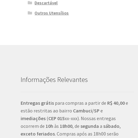
Descartável
Outros Utensílios
Informações Relevantes
Entregas grátis
para compras a partir de
R$ 40,00
e
estão restritas ao bairro
Cambuci/SP
e
imediações
(
CEP
015
xx-xxx). Nossas entregas
ocorrem de
10h
às
18h00
, de
segunda
a
sábado
,
exceto feriados
. Compras após as 18h00 serão