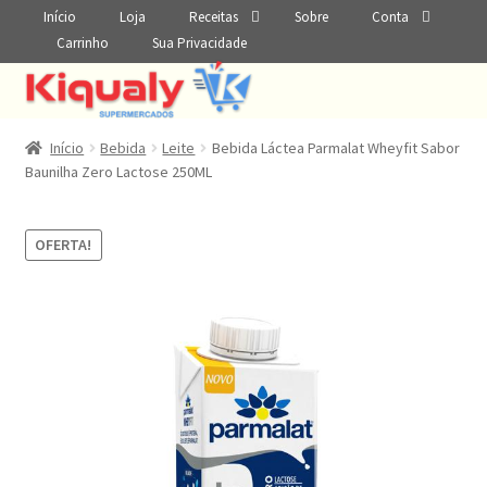
Início
Loja
Receitas
Sobre
Conta
Carrinho
Sua Privacidade
Início
Bebida
Leite
Bebida Láctea Parmalat Wheyfit Sabor
Baunilha Zero Lactose 250ML
OFERTA!