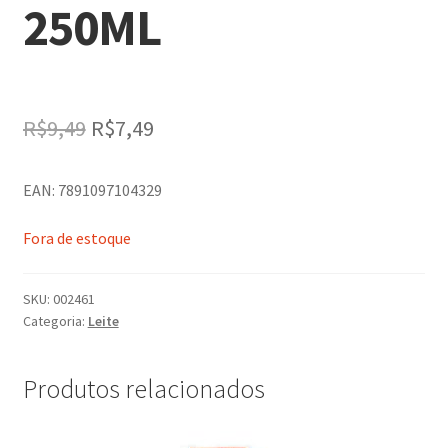
250ML
O
O
R$
9,49
R$
7,49
preço
preço
EAN: 7891097104329
original
atual
era:
é:
Fora de estoque
R$9,49.
R$7,49.
SKU:
002461
Categoria:
Leite
Produtos relacionados