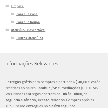
Limpeza
Para sua Casa
Para sua Roupa
Utensílio - Descartável
Outros Utensílios
Informações Relevantes
Entregas grátis
para compras a partir de
R$ 40,00
e estão
restritas ao bairro
Cambuci/SP
e
imediações
(
CEP
015
xx-
xxx). Nossas entregas ocorrem de
10h
às
18h00
, de
segunda
a
sábado
,
exceto feriados
. Compras após as
18h00 serão entregues no dia útil seguinte.