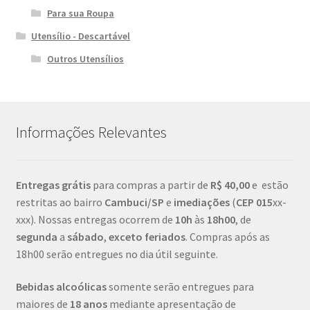
Para sua Roupa
Utensílio - Descartável
Outros Utensílios
Informações Relevantes
Entregas grátis
para compras a partir de
R$ 40,00
e estão
restritas ao bairro
Cambuci/SP
e
imediações
(
CEP
015
xx-
xxx). Nossas entregas ocorrem de
10h
às
18h00
, de
segunda
a
sábado
,
exceto feriados
. Compras após as
18h00 serão entregues no dia útil seguinte.
Bebidas alcoólicas
somente serão entregues para
maiores de
18 anos
mediante apresentação de