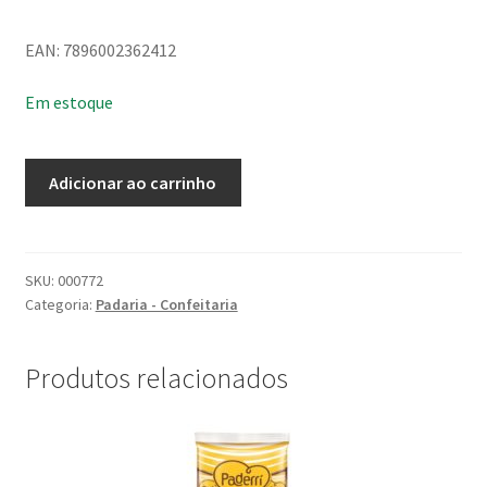
EAN: 7896002362412
Em estoque
Bolinho
Adicionar ao carrinho
Ana
Maria
Sabor
Baunilha
SKU:
000772
Categoria:
Padaria - Confeitaria
70G
quantidade
Produtos relacionados