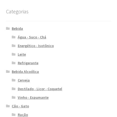
Categorias
Bebida
Água - Suco - Chá
Energético - Isotônico
Leite
Refrigerante
Bebida Alcoólica
Cerveja
Destilado - Licor - Coquetel
Vinho - Espumante
Cão - Gato
Ração