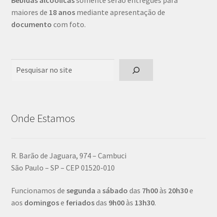
Bebidas alcoólicas
somente serão entregues para
maiores de
18 anos
mediante apresentação de
documento
com foto.
Pesquisar
Onde Estamos
R. Barão de Jaguara, 974 – Cambuci
São Paulo – SP – CEP 01520-010
Funcionamos de
segunda
a
sábado
das
7h00
às
20h30
e
aos
domingos
e
feriados
das
9h00
às
13h30
.