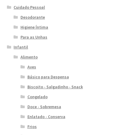
Cuidado Pessoal
Desodorante
Higiene Íntima
Para as Unhas
Infantil
Alimento
Aves
Básico para Despensa
Biscoito - Salgadinho - Snack
Congelado
Doce - Sobremesa
Enlatado - Conserva
Frios