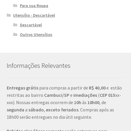
Para sua Roupa
Utensílio - Descartável
Descartável
Outros Utensílios
Informações Relevantes
Entregas grátis
para compras a partir de
R$ 40,00
e estão
restritas ao bairro
Cambuci/SP
e
imediações
(
CEP
015
xx-
xxx). Nossas entregas ocorrem de
10h
às
18h00
, de
segunda
a
sábado
,
exceto feriados
. Compras após as
18h00 serão entregues no dia útil seguinte.