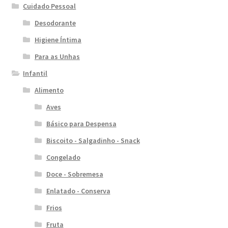
Cuidado Pessoal
Desodorante
Higiene Íntima
Para as Unhas
Infantil
Alimento
Aves
Básico para Despensa
Biscoito - Salgadinho - Snack
Congelado
Doce - Sobremesa
Enlatado - Conserva
Frios
Fruta