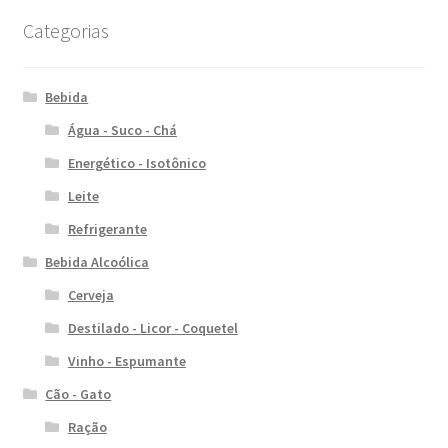
Categorias
Bebida
Água - Suco - Chá
Energético - Isotônico
Leite
Refrigerante
Bebida Alcoólica
Cerveja
Destilado - Licor - Coquetel
Vinho - Espumante
Cão - Gato
Ração