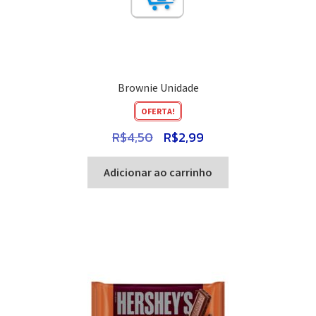
Brownie Unidade
OFERTA!
O
O
R$
4,50
R$
2,99
preço
preço
original
atual
Adicionar ao carrinho
era:
é:
R$4,50.
R$2,99.