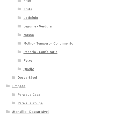
Frios
Fruta
Laticínio
Legume - Verdura
Massa
Molho - Tempero - Condimento
Padaria - Confeitaria
Peixe
Queijo
Descartável
Limpeza
Para sua Casa
Para sua Roupa
Utensílio - Descartável