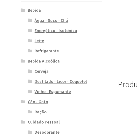
Bebida
Água - Suco - Chá
Energético - Isotônico
Leite
Refrigerante
Bebida Alcoólica
Cerveja
Destilado - Licor - Coquetel
Produ
Vinho - Espumante
Cão - Gato
Ração
Cuidado Pessoal
Desodorante