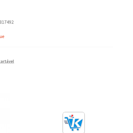
9817492
que
artável