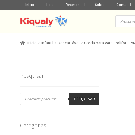
Início
Loja
Receitas
Sobre
Conta
Pesquisar
produtos
Início
Infantil
Descartável
Corda para Varal Polifort 1
Pesquisar
Pesquisar
produtos
PESQUISAR
Categorias