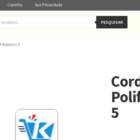
Carrinho
Sua Privacidade
PESQUISAR
5M Número 5
Cord
Pol
5