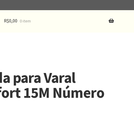
R$
0,00
0 item
a para Varal
ifort 15M Número