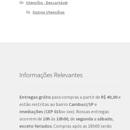
Utensílio - Descartável
Outros Utensílios
Informações Relevantes
Entregas grátis
para compras a partir de
R$ 40,00
e
estão restritas ao bairro
Cambuci/SP
e
imediações
(
CEP
015
xx-xxx). Nossas entregas
ocorrem de
10h
às
18h00
, de
segunda
a
sábado
,
exceto feriados
. Compras após as 18h00 serão