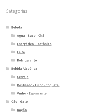
Categorias
Bebida
Água - Suco - Chá
Energético - Isotônico
Leite
Refrigerante
Bebida Alcoólica
Cerveja
Destilado - Licor - Coquetel
Vinho - Espumante
Cão - Gato
Ração