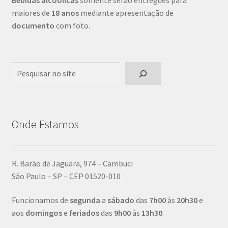
Bebidas alcoólicas
somente serão entregues para
maiores de
18 anos
mediante apresentação de
documento
com foto.
Pesquisar
Onde Estamos
R. Barão de Jaguara, 974 – Cambuci
São Paulo – SP – CEP 01520-010
Funcionamos de
segunda
a
sábado
das
7h00
às
20h30
e
aos
domingos
e
feriados
das
9h00
às
13h30
.