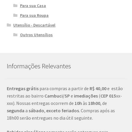
Para sua Casa
Para sua Roupa
Utensílio - Descartável
Outros Utensílios
Informações Relevantes
Entregas grátis
para compras a partir de
R$ 40,00
e estão
restritas ao bairro
Cambuci/SP
e
imediações
(
CEP
015
xx-
xxx). Nossas entregas ocorrem de
10h
às
18h00
, de
segunda
a
sábado
,
exceto feriados
. Compras após as
18h00 serão entregues no dia útil seguinte.