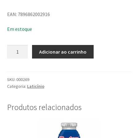
EAN: 7896862002916
Em estoque
Iogurte
Adicionar ao carrinho
Líquido
Frutap
Açaí
com
SKU:
000269
Categoria:
Laticínio
Morango
850G
quantidade
Produtos relacionados