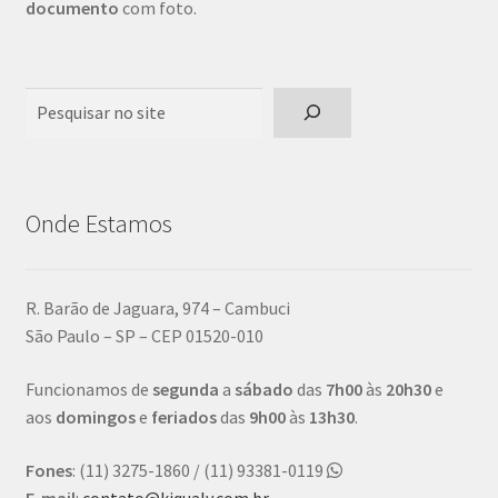
documento
com foto.
Pesquisar
Onde Estamos
R. Barão de Jaguara, 974 – Cambuci
São Paulo – SP – CEP 01520-010
Funcionamos de
segunda
a
sábado
das
7h00
às
20h30
e
aos
domingos
e
feriados
das
9h00
às
13h30
.
Fones
: (11) 3275-1860 / (11) 93381-0119
E-mail
:
contato@kiqualy.com.br