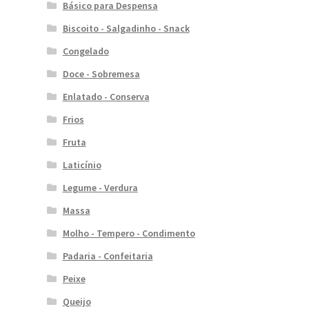
Básico para Despensa
Biscoito - Salgadinho - Snack
Congelado
Doce - Sobremesa
Enlatado - Conserva
Frios
Fruta
Laticínio
Legume - Verdura
Massa
Molho - Tempero - Condimento
Padaria - Confeitaria
Peixe
Queijo