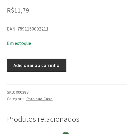
R$
11,79
EAN: 7891150092211
Em estoque
Lava
Adicionar ao carrinho
Roupas
em
Pó
Sabão
SKU:
000389
Categoria:
Para sua Casa
Omo
Branco
Absoluto
Produtos relacionados
360G
quantidade