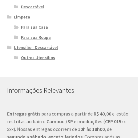
Descartável
Limpeza
Para sua Casa
Para sua Roupa
Utensílio - Descartável
Outros Utensílios
Informações Relevantes
Entregas grátis
para compras a partir de
R$ 40,00
e estão
restritas ao bairro
Cambuci/SP
e
imediações
(
CEP
015
xx-
xxx). Nossas entregas ocorrem de
10h
às
18h00
, de
segunda
a
sábado
,
exceto feriados
. Compras após as