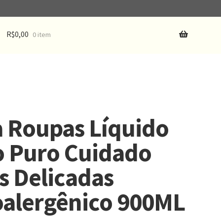
R$
0,00
0 item
 Roupas Líquido
 Puro Cuidado
s Delicadas
oalergênico 900ML