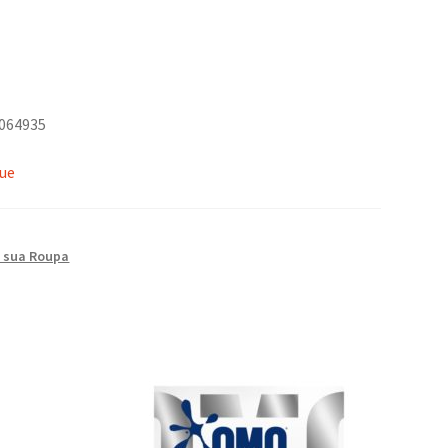
0064935
que
a sua Roupa