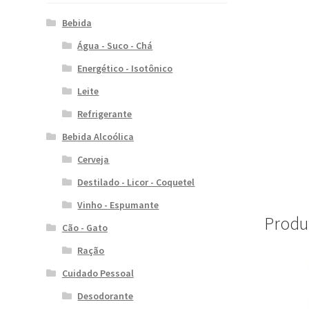
Bebida
Água - Suco - Chá
Energético - Isotônico
Leite
Refrigerante
Bebida Alcoólica
Cerveja
Destilado - Licor - Coquetel
Vinho - Espumante
Produ
Cão - Gato
Ração
Cuidado Pessoal
Desodorante