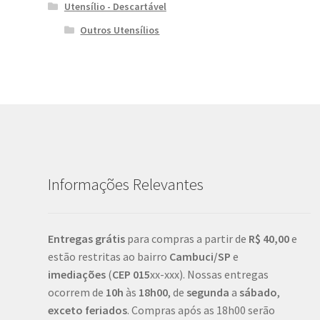
Utensílio - Descartável
Outros Utensílios
Informações Relevantes
Entregas grátis
para compras a partir de
R$ 40,00
e
estão restritas ao bairro
Cambuci/SP
e
imediações
(
CEP
015
xx-xxx). Nossas entregas
ocorrem de
10h
às
18h00
, de
segunda
a
sábado
,
exceto feriados
. Compras após as 18h00 serão