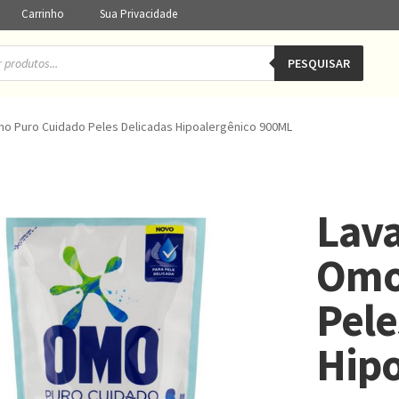
Carrinho
Sua Privacidade
PESQUISAR
mo Puro Cuidado Peles Delicadas Hipoalergênico 900ML
Lava
Omo
Pele
Hip