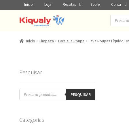
Início
Loja
Receitas
Sobre
Conta
Pesquisar
produtos
Início
Limpeza
Para sua Roupa
Lava Roupas Líquido O
Pesquisar
Pesquisar
produtos
PESQUISAR
Categorias