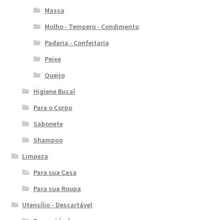
Massa
Molho - Tempero - Condimento
Padaria - Confeitaria
Peixe
Queijo
Higiene Bucal
Para o Corpo
Sabonete
Shampoo
Limpeza
Para sua Casa
Para sua Roupa
Utensílio - Descartável